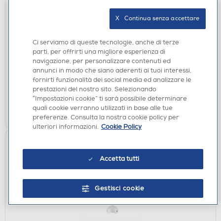
IMPASTATRICI
X   Continua senza accettare
PHILIPS - PASTA MAKER SERIES 7000
HR2660/00-bianco
Ci serviamo di queste tecnologie, anche di terze
€ 223,00
parti, per offrirti una migliore esperienza di
€ 329,99
consigliato
navigazione, per personalizzare contenuti ed
annunci in modo che siano aderenti ai tuoi interessi,
disponibile
Acquisto online:
fornirti funzionalità dei social media ed analizzare le
verifica
Ritiro in negozio in 30' gratuito:
prestazioni del nostro sito. Selezionando
“Impostazioni cookie” ti sarà possibile determinare
quali cookie verranno utilizzati in base alle tue
AGGIUNGI
preferenze. Consulta la nostra cookie policy per
ulteriori informazioni.
Cookie Policy
Accetta tutti
Gestisci cookie