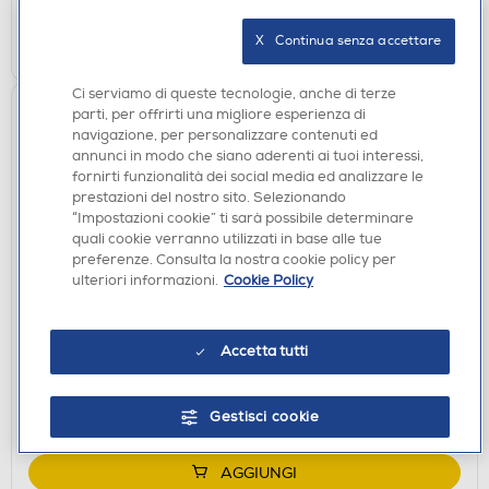
AGGIUNGI
X   Continua senza accettare
Ci serviamo di queste tecnologie, anche di terze
parti, per offrirti una migliore esperienza di
navigazione, per personalizzare contenuti ed
annunci in modo che siano aderenti ai tuoi interessi,
fornirti funzionalità dei social media ed analizzare le
prestazioni del nostro sito. Selezionando
“Impostazioni cookie” ti sarà possibile determinare
quali cookie verranno utilizzati in base alle tue
preferenze. Consulta la nostra cookie policy per
ulteriori informazioni.
Cookie Policy
ACCESSORI CUCINA
WHIRLPOOL - WPro AVM190 Tortiera Crisp
€ 29,90
Accetta tutti
disponibile
Acquisto online:
Gestisci cookie
verifica
Ritiro in negozio in 30' gratuito:
AGGIUNGI