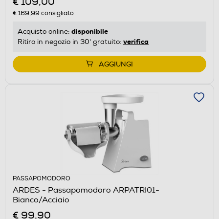
€ 109,00
€ 169,99
consigliato
disponibile
Acquisto online:
verifica
Ritiro in negozio in 30' gratuito:
AGGIUNGI
PASSAPOMODORO
ARDES - Passapomodoro ARPATRI01-
Bianco/Acciaio
€ 99,90