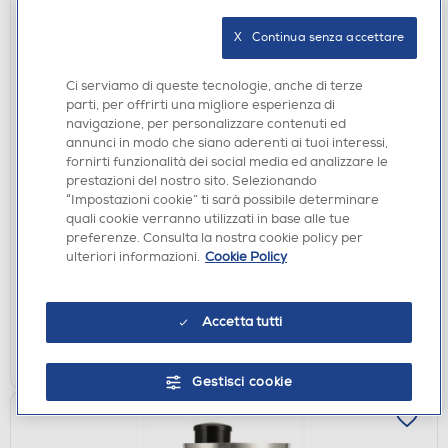
X   Continua senza accettare
Ci serviamo di queste tecnologie, anche di terze
parti, per offrirti una migliore esperienza di
navigazione, per personalizzare contenuti ed
annunci in modo che siano aderenti ai tuoi interessi,
fornirti funzionalità dei social media ed analizzare le
FRULLATORI A IMMERSIONE
prestazioni del nostro sito. Selezionando
BEKO - HBA5550W-Bianco
“Impostazioni cookie” ti sarà possibile determinare
€ 39,90
quali cookie verranno utilizzati in base alle tue
preferenze. Consulta la nostra cookie policy per
€ 54,99
consigliato
ulteriori informazioni.
Cookie Policy
disponibile
Acquisto online:
verifica
Ritiro in negozio in 30' gratuito:
Accetta tutti
AGGIUNGI
Gestisci cookie