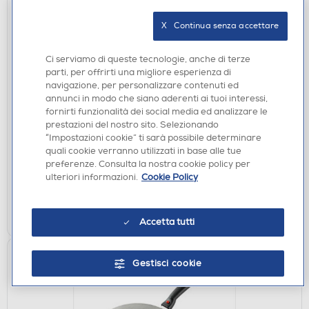
X   Continua senza accettare
Ci serviamo di queste tecnologie, anche di terze
parti, per offrirti una migliore esperienza di
CENTRIFUGHE ED ESTRATTORI
navigazione, per personalizzare contenuti ed
ARIETE - 173 Centrika Metal-metal
annunci in modo che siano aderenti ai tuoi interessi,
fornirti funzionalità dei social media ed analizzare le
€ 82,90
prestazioni del nostro sito. Selezionando
€ 85,00
consigliato
“Impostazioni cookie” ti sarà possibile determinare
quali cookie verranno utilizzati in base alle tue
disponibile
Acquisto online:
preferenze. Consulta la nostra cookie policy per
verifica
Ritiro in negozio in 30' gratuito:
ulteriori informazioni.
Cookie Policy
AGGIUNGI
Accetta tutti
Gestisci cookie