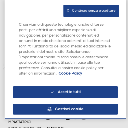
SPREMIAGRUMI
X   Continua senza accettare
SMEG - Spremiagrumi CJF11BLEU-Nero
€ 179,00
Ci serviamo di queste tecnologie, anche di terze
parti, per offrirti una migliore esperienza di
navigazione, per personalizzare contenuti ed
disponibile
Acquisto online:
annunci in modo che siano aderenti ai tuoi interessi,
verifica
Ritiro in negozio in 30' gratuito:
fornirti funzionalità dei social media ed analizzare le
prestazioni del nostro sito. Selezionando
AGGIUNGI
“Impostazioni cookie” ti sarà possibile determinare
quali cookie verranno utilizzati in base alle tue
preferenze. Consulta la nostra cookie policy per
ulteriori informazioni.
Cookie Policy
Accetta tutti
Gestisci cookie
IMPASTATRICI