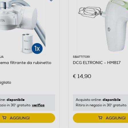
UA
SBATTITORI
tema filtrante da rubinetto
DCG ELTRONIC - HM817
€ 14,90
igliato
disponibile
disponibile
ine:
Acquisto online:
verifica
ozio in 30' gratuito:
Ritiro in negozio in 30' gratuito:
AGGIUNGI
AGGIUNGI