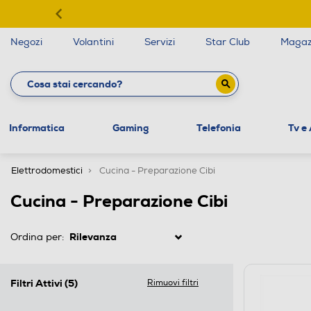
Negozi
Volantini
Servizi
Star Club
Magaz
Informatica
Gaming
Telefonia
Tv e
Elettrodomestici
Cucina - Preparazione Cibi
Cucina - Preparazione Cibi
Ordina per:
Filtri Attivi
(5)
Rimuovi filtri