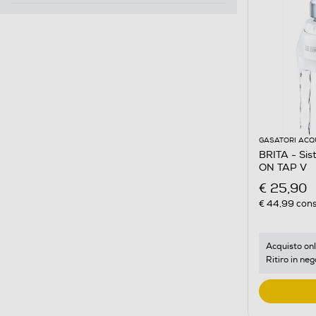
GASATORI ACQ
BRITA - Sis
ON TAP V
€ 25,90
€ 44,99
cons
Acquisto onl
Ritiro in neg