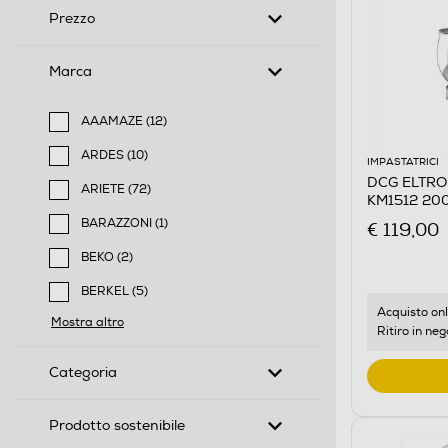
Prezzo
Marca
AAAMAZE (12)
Filtra per Marca: AAAMAZE
ARDES (10)
IMPASTATRICI
Filtra per Marca: ARDES
DCG ELTRON
ARIETE (72)
KM1512 20
Filtra per Marca: ARIETE
BARAZZONI (1)
€ 119,00
Filtra per Marca: BARAZZONI
BEKO (2)
Filtra per Marca: BEKO
BERKEL (5)
Filtra per Marca: BERKEL
Acquisto onl
Mostra altro
Ritiro in neg
Categoria
Prodotto sostenibile