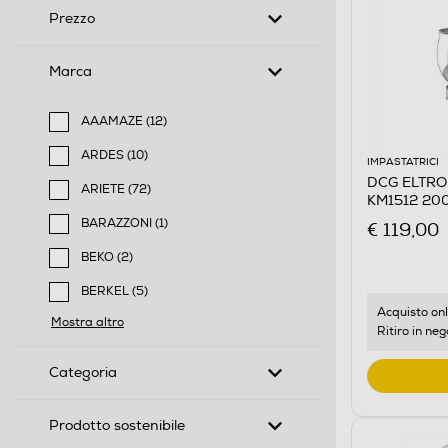
Prezzo
Marca
AAAMAZE (12)
Filtra per Marca: AAAMAZE
ARDES (10)
IMPASTATRICI
Filtra per Marca: ARDES
DCG ELTRON
ARIETE (72)
KM1512 20
Filtra per Marca: ARIETE
BARAZZONI (1)
€ 119,00
Filtra per Marca: BARAZZONI
BEKO (2)
Filtra per Marca: BEKO
BERKEL (5)
Filtra per Marca: BERKEL
Acquisto onl
Mostra altro
Ritiro in neg
Categoria
Prodotto sostenibile