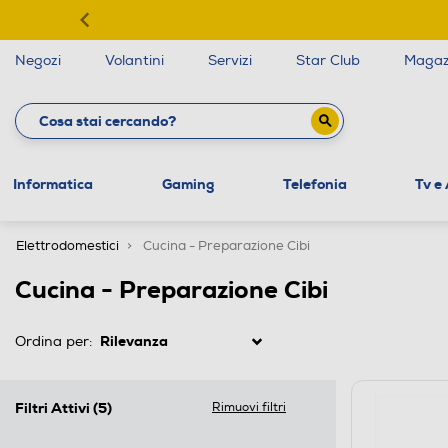
Negozi
Volantini
Servizi
Star Club
Magaz
Informatica
Gaming
Telefonia
Tv e
Elettrodomestici
Cucina - Preparazione Cibi
Cucina - Preparazione Cibi
Ordina per:
Filtri Attivi
(5)
Rimuovi filtri