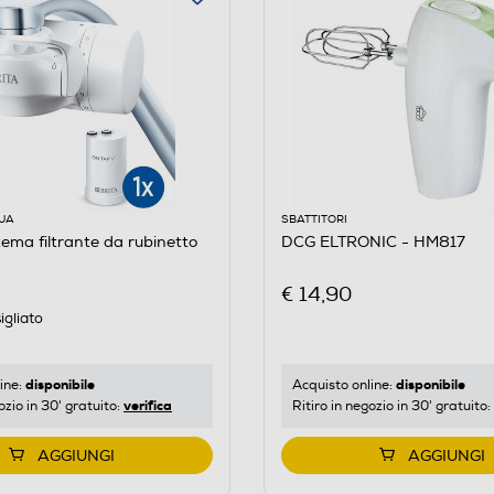
UA
SBATTITORI
tema filtrante da rubinetto
DCG ELTRONIC - HM817
€ 14,90
igliato
disponibile
disponibile
ine:
Acquisto online:
verifica
ozio in 30' gratuito:
Ritiro in negozio in 30' gratuito:
AGGIUNGI
AGGIUNGI