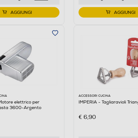
AGGIUNGI
AGGIUNGI
CINA
ACCESSORI CUCINA
otore elettrico per
IMPERIA - Tagliaravioli Tria
asta 3600-Argento
€ 6,90