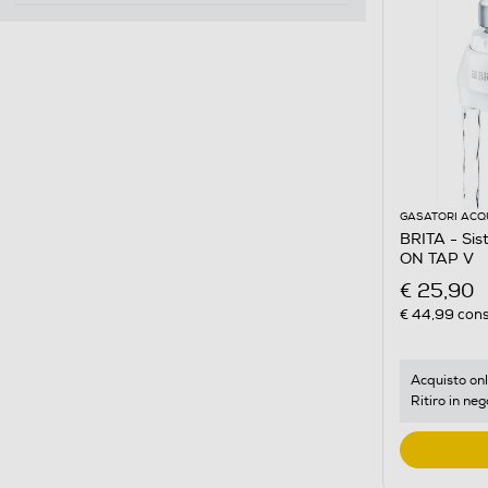
GASATORI ACQ
BRITA - Sis
ON TAP V
€ 25,90
€ 44,99
cons
Acquisto onl
Ritiro in neg