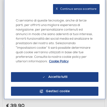
€ 100,00
X   Continua senza accettare
€ 189,90
consigliato
disponibile
Acquisto online:
Ci serviamo di queste tecnologie, anche di terze
parti, per offrirti una migliore esperienza di
verifica
Ritiro in negozio in 30' gratuito:
navigazione, per personalizzare contenuti ed
annunci in modo che siano aderenti ai tuoi interessi,
AGGIUNGI
fornirti funzionalità dei social media ed analizzare le
prestazioni del nostro sito. Selezionando
“Impostazioni cookie” ti sarà possibile determinare
quali cookie verranno utilizzati in base alle tue
preferenze. Consulta la nostra cookie policy per
ulteriori informazioni.
Cookie Policy
Accetta tutti
Gestisci cookie
ACCESSORI CUCINA
MACOM - 952-silver e nero
€ 39,90