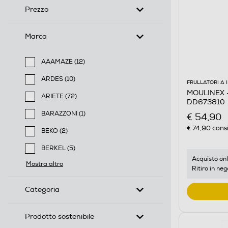
Prezzo
Marca
AAAMAZE (12)
Filtra per Marca: AAAMAZE
ARDES (10)
FRULLATORI A
Filtra per Marca: ARDES
MOULINEX -
ARIETE (72)
DD673810
Filtra per Marca: ARIETE
BARAZZONI (1)
€ 54,90
Filtra per Marca: BARAZZONI
€ 74,90
consi
BEKO (2)
Filtra per Marca: BEKO
BERKEL (5)
Filtra per Marca: BERKEL
Acquisto onl
Mostra altro
Ritiro in neg
Categoria
Prodotto sostenibile