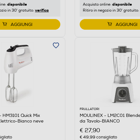
disponibile
disponibile
ine:
Acquisto online:
verifica
ozio in 30' gratuito:
Ritiro in negozio in 30' gratuito:
AGGIUNGI
AGGIUNGI
FRULLATORI
 HM3101 Quick Mix
MOULINEX - LM2C01 Blendeo
Elettrico-Bianco neve
da Tavolo-BIANCO
€ 27,90
igliato
€ 49,99
consigliato