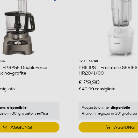
INA
FRULLATORI
 FP825E DoubleForce
PHILIPS - Frullatore SERIE
cina-grafite
HR2041/00
€ 29,90
sigliato
€ 49,99
consigliato
disponibile
disponibile
ine:
Acquisto online:
verifica
ozio in 30' gratuito:
Ritiro in negozio in 30' gratuito:
AGGIUNGI
AGGIUNGI