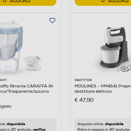
AGGIUNGI
AGGIUNGI
ANTI
SBATTITORI
affa filtrante CARAFFA IN
MOULINEX - HM4641 Prepmi
co/Trasparente/azzurro
sbattitore elettrico
€ 47,90
igliato
disponibile
disponibile
ine:
Acquisto online:
verifica
ozio in 30' gratuito:
Ritiro in negozio in 30' gratuito: