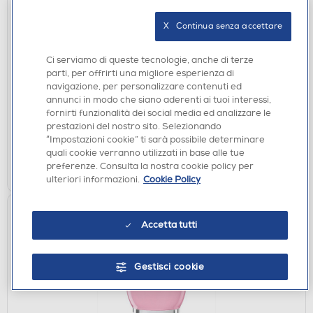
CARAFFE FILTRANTI
X   Continua senza accettare
BRITA - Caraffa filtrante MARELLA MXPRO-
Bianco/trasparente
Ci serviamo di queste tecnologie, anche di terze
€ 21,90
parti, per offrirti una migliore esperienza di
navigazione, per personalizzare contenuti ed
€ 27,99
consigliato
annunci in modo che siano aderenti ai tuoi interessi,
fornirti funzionalità dei social media ed analizzare le
disponibile
Acquisto online:
prestazioni del nostro sito. Selezionando
verifica
Ritiro in negozio in 30' gratuito:
“Impostazioni cookie” ti sarà possibile determinare
quali cookie verranno utilizzati in base alle tue
AGGIUNGI
preferenze. Consulta la nostra cookie policy per
ulteriori informazioni.
Cookie Policy
Accetta tutti
Gestisci cookie