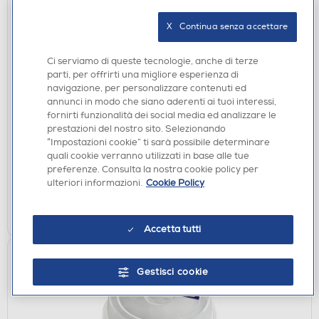
X   Continua senza accettare
Ci serviamo di queste tecnologie, anche di terze
parti, per offrirti una migliore esperienza di
navigazione, per personalizzare contenuti ed
GASATORI ACQUA
annunci in modo che siano aderenti ai tuoi interessi,
LAICA - Filtro rubinetto Genova R20AA01-BIANCO
fornirti funzionalità dei social media ed analizzare le
€ 43,90
prestazioni del nostro sito. Selezionando
“Impostazioni cookie” ti sarà possibile determinare
quali cookie verranno utilizzati in base alle tue
disponibile
Acquisto online:
preferenze. Consulta la nostra cookie policy per
verifica
Ritiro in negozio in 30' gratuito:
ulteriori informazioni.
Cookie Policy
AGGIUNGI
Accetta tutti
Gestisci cookie