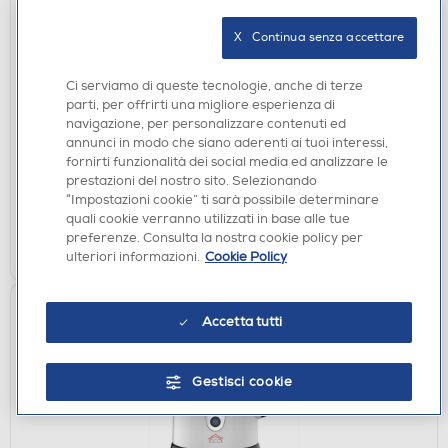
X   Continua senza accettare
COLTELLI ELETTRICI
Ci serviamo di queste tecnologie, anche di terze
parti, per offrirti una migliore esperienza di
GIRMI - CT1000-Nero
navigazione, per personalizzare contenuti ed
DISPONIBILE SOLO IN NEGOZIO
annunci in modo che siano aderenti ai tuoi interessi,
fornirti funzionalità dei social media ed analizzare le
non disponibile
Acquisto online:
prestazioni del nostro sito. Selezionando
verifica
Ritiro in negozio in 30' gratuito:
“Impostazioni cookie” ti sarà possibile determinare
quali cookie verranno utilizzati in base alle tue
preferenze. Consulta la nostra cookie policy per
CERCA NEGOZIO
ulteriori informazioni.
Cookie Policy
Accetta tutti
Gestisci cookie