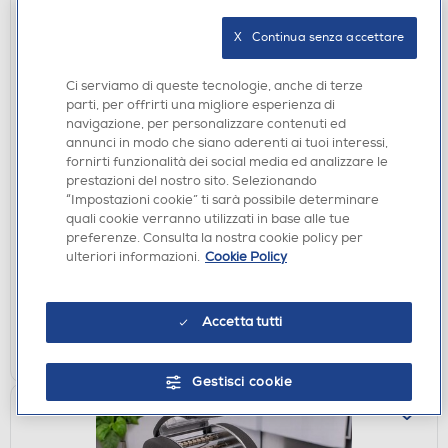
X   Continua senza accettare
Ci serviamo di queste tecnologie, anche di terze
parti, per offrirti una migliore esperienza di
navigazione, per personalizzare contenuti ed
annunci in modo che siano aderenti ai tuoi interessi,
fornirti funzionalità dei social media ed analizzare le
IMPASTATRICI
prestazioni del nostro sito. Selezionando
IMPERIA - LA FABBRICA DELLA PASTA-
“Impostazioni cookie” ti sarà possibile determinare
Silver/Legno
quali cookie verranno utilizzati in base alle tue
DISPONIBILE SOLO IN NEGOZIO
preferenze. Consulta la nostra cookie policy per
ulteriori informazioni.
Cookie Policy
non disponibile
Acquisto online:
verifica
Ritiro in negozio in 30' gratuito:
Accetta tutti
CERCA NEGOZIO
Gestisci cookie