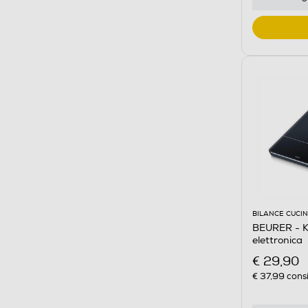
BILANCE CUCI
BEURER - KS 34 Bilanci
elettronica
€ 29,90
€ 37,99
consi