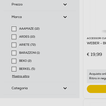
Prezzo
Marca
AAAMAZE (12)
Filtra per Marca: AAAMAZE
ARDES (10)
ACCESSORI CU
Filtra per Marca: ARDES
WEBER - B
ARIETE (72)
Filtra per Marca: ARIETE
BARAZZONI (1)
€ 19,99
Filtra per Marca: BARAZZONI
BEKO (2)
Filtra per Marca: BEKO
BERKEL (5)
Filtra per Marca: BERKEL
Acquisto onl
Mostra altro
Ritiro in neg
Categoria