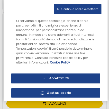
AGGIUNGI
X   Continua senza accettare
Ci serviamo di queste tecnologie, anche di terze
parti, per offrirti una migliore esperienza di
navigazione, per personalizzare contenuti ed
annunci in modo che siano aderenti ai tuoi interessi,
fornirti funzionalità dei social media ed analizzare le
prestazioni del nostro sito. Selezionando
“Impostazioni cookie” ti sarà possibile determinare
quali cookie verranno utilizzati in base alle tue
preferenze. Consulta la nostra cookie policy per
ACCESSORI CUCINA
ulteriori informazioni.
Cookie Policy
WEBER - DETERGENTE PER BARBECUE Q E
GRIGLIE - 300 ML-nero
€ 11,99
Accetta tutti
disponibile
Acquisto online:
verifica
Ritiro in negozio in 30' gratuito:
Gestisci cookie
AGGIUNGI