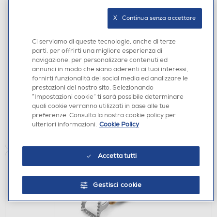
X   Continua senza accettare
MACCHINE PER PASTA
Ci serviamo di queste tecnologie, anche di terze
parti, per offrirti una migliore esperienza di
IMPERIA - TAGLIARAVIOLI TONDO Ø 80-
navigazione, per personalizzare contenuti ed
silver/legno
annunci in modo che siano aderenti ai tuoi interessi,
€ 7,90
fornirti funzionalità dei social media ed analizzare le
prestazioni del nostro sito. Selezionando
“Impostazioni cookie” ti sarà possibile determinare
disponibile
Acquisto online:
quali cookie verranno utilizzati in base alle tue
verifica
Ritiro in negozio in 30' gratuito:
preferenze. Consulta la nostra cookie policy per
ulteriori informazioni.
Cookie Policy
AGGIUNGI
Accetta tutti
Gestisci cookie