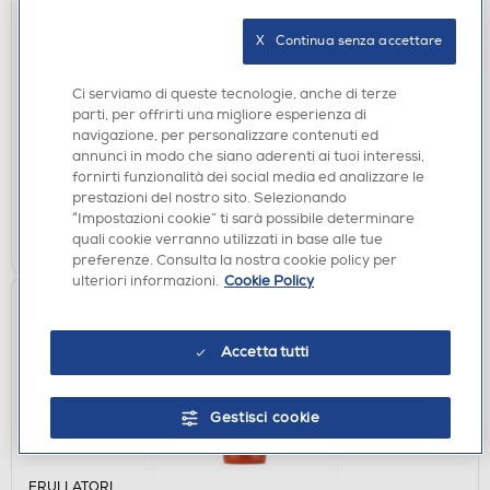
X   Continua senza accettare
ACCESSORI CUCINA
WEBER - GUANTO NERO-NERO
Ci serviamo di queste tecnologie, anche di terze
€ 17,99
parti, per offrirti una migliore esperienza di
navigazione, per personalizzare contenuti ed
disponibile
annunci in modo che siano aderenti ai tuoi interessi,
Acquisto online:
fornirti funzionalità dei social media ed analizzare le
verifica
Ritiro in negozio in 30' gratuito:
prestazioni del nostro sito. Selezionando
“Impostazioni cookie” ti sarà possibile determinare
AGGIUNGI
quali cookie verranno utilizzati in base alle tue
preferenze. Consulta la nostra cookie policy per
ulteriori informazioni.
Cookie Policy
Accetta tutti
Gestisci cookie
FRULLATORI