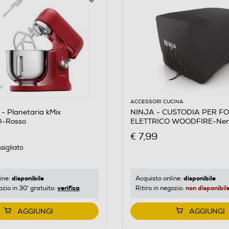
ACCESSORI CUCINA
 Planetaria kMix
NINJA - CUSTODIA PER F
-Rosso
ELETTRICO WOODFIRE-Ner
€ 7,99
sigliato
disponibile
disponibile
ine:
Acquisto online:
verifica
non disponibil
ozio in 30' gratuito:
Ritiro in negozio:
AGGIUNGI
AGGIUNGI