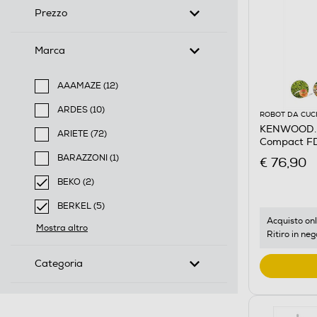
Prezzo
Marca
AAAMAZE (12)
Filtra per Marca: AAAMAZE
ARDES (10)
ROBOT DA CUC
Filtra per Marca: ARDES
KENWOOD. -
ARIETE (72)
Compact FD
Filtra per Marca: ARIETE
BARAZZONI (1)
€ 76,90
Filtra per Marca: BARAZZONI
BEKO (2)
selected Filtro applicato per Marca: BEKO
BERKEL (5)
selected Filtro applicato per Marca: BERKEL
Acquisto onl
Mostra altro
Ritiro in neg
Categoria