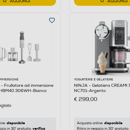
AGGIUNGI
AGGIUNGI
 IMMERSIONE
YOGURTERIE E GELATIERE
 Frullatore ad immersione
NINJA - Gelatiera CREAMI
L HBM40.306WH-Bianco
NC701-Argento
€ 299,00
igliato
disponibile
disponibile
ine:
Acquisto online:
verifica
ozio in 30' gratuito:
Ritiro in negozio in 30' gratuito: