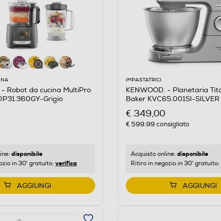
INA
IMPASTATRICI
 Robot da cucina MultiPro
KENWOOD. - Planetaria Tit
P31.360GY-Grigio
Baker KVC65.001SI-SILVER
€ 349,00
€ 599,99
consigliato
disponibile
disponibile
ine:
Acquisto online:
verifica
ozio in 30' gratuito:
Ritiro in negozio in 30' gratuito:
AGGIUNGI
AGGIUNGI