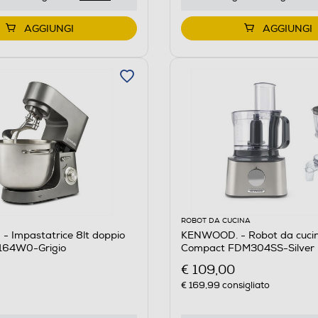
AGGIUNGI
AGGIUNGI
ROBOT DA CUCINA
 Impastatrice 8lt doppio
KENWOOD. - Robot da cucin
164W0-Grigio
Compact FDM304SS-Silver
€ 109,00
€ 169,99
consigliato