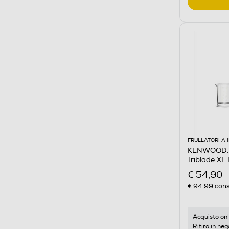
FRULLATORI A
KENWOOD. -
Triblade X
€ 54,90
€ 94,99
cons
Acquisto onl
Ritiro in neg