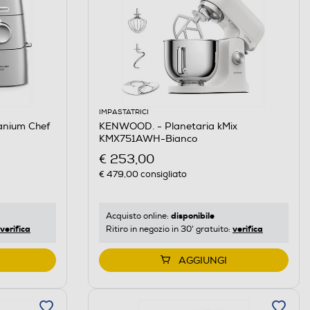
IMPASTATRICI
anium Chef
KENWOOD. - Planetaria kMix
KMX751AWH-Bianco
€ 253,00
€ 479,00
consigliato
disponibile
Acquisto online:
verifica
verifica
Ritiro in negozio in 30' gratuito:
AGGIUNGI