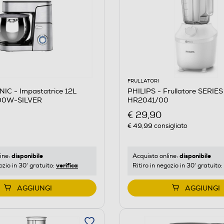
FRULLATORI
IC - Impastatrice 12L
PHILIPS - Frullatore SERIE
00W-SILVER
HR2041/00
€ 29,90
€ 49,99
consigliato
disponibile
disponibile
ine:
Acquisto online:
verifica
ozio in 30' gratuito:
Ritiro in negozio in 30' gratuito:
AGGIUNGI
AGGIUNGI