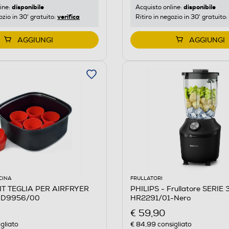
disponibile
disponibile
ine:
Acquisto online:
verifica
ozio in 30' gratuito:
Ritiro in negozio in 30' gratuito:
AGGIUNGI
AGGIUNGI
CINA
FRULLATORI
KIT TEGLIA PER AIRFRYER
PHILIPS - Frullatore SERIE
 HD9956/00
HR2291/01-Nero
€ 59,90
gliato
€ 84,99
consigliato