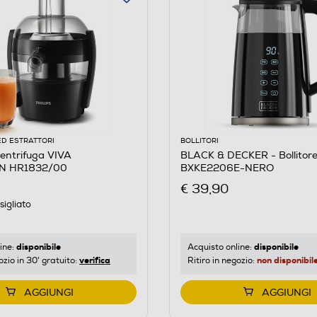
ED ESTRATTORI
BOLLITORI
entrifuga VIVA
BLACK & DECKER - Bollitor
N HR1832/00
BXKE2206E-NERO
€ 39,90
igliato
disponibile
disponibile
ine:
Acquisto online:
verifica
non disponibil
ozio in 30' gratuito:
Ritiro in negozio:
AGGIUNGI
AGGIUNGI