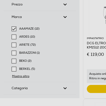
Prezzo
Marca
AAAMAZE (12)
selected Filtro applicato per Marca: AAAMAZE
ARDES (10)
IMPASTATRICI
Filtra per Marca: ARDES
DCG ELTRON
ARIETE (72)
KM1512 20
Filtra per Marca: ARIETE
BARAZZONI (1)
€ 119,00
Filtra per Marca: BARAZZONI
BEKO (2)
Filtra per Marca: BEKO
BERKEL (5)
Filtra per Marca: BERKEL
Acquisto onl
Mostra altro
Ritiro in neg
Categoria