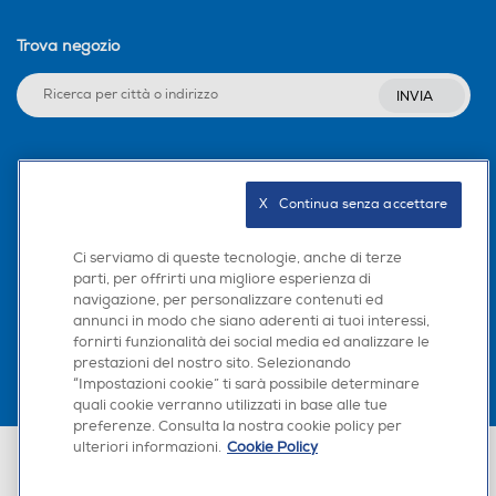
Trova negozio
INVIA
Seguici sui social
X   Continua senza accettare
Ci serviamo di queste tecnologie, anche di terze
parti, per offrirti una migliore esperienza di
Scarica la nostra app
navigazione, per personalizzare contenuti ed
annunci in modo che siano aderenti ai tuoi interessi,
fornirti funzionalità dei social media ed analizzare le
prestazioni del nostro sito. Selezionando
“Impostazioni cookie” ti sarà possibile determinare
quali cookie verranno utilizzati in base alle tue
preferenze. Consulta la nostra cookie policy per
ulteriori informazioni.
Cookie Policy
Euronics Italia SpA. Sede legale Via Montefeltro, 6/a 20156 Milano
Partita Iva, Codice Fiscale e iscrizione CCIAA Milano Monza Brianza Lodi
n. 13337170156. Codice intermediario SDI: HHBD9AK. Vendite soggette