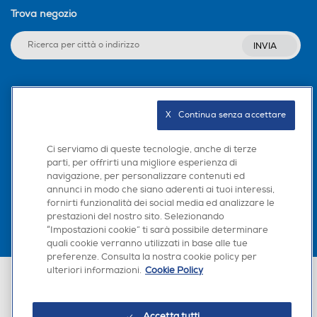
Trova negozio
INVIA
Seguici sui social
X   Continua senza accettare
Ci serviamo di queste tecnologie, anche di terze
parti, per offrirti una migliore esperienza di
Scarica la nostra app
navigazione, per personalizzare contenuti ed
annunci in modo che siano aderenti ai tuoi interessi,
fornirti funzionalità dei social media ed analizzare le
prestazioni del nostro sito. Selezionando
“Impostazioni cookie” ti sarà possibile determinare
quali cookie verranno utilizzati in base alle tue
preferenze. Consulta la nostra cookie policy per
ulteriori informazioni.
Cookie Policy
Euronics Italia SpA. Sede legale Via Montefeltro, 6/a 20156 Milano
Partita Iva, Codice Fiscale e iscrizione CCIAA Milano Monza Brianza Lodi
n. 13337170156. Codice intermediario SDI: HHBD9AK. Vendite soggette
agli Artt. 45 e ss del Codice del Consumo in tema di Diritti dei
Accetta tutti