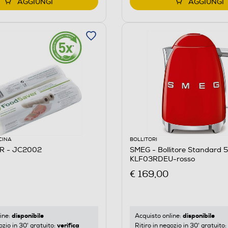
AGGIUNGI
AGGIUNGI
CINA
BOLLITORI
R - JC2002
SMEG - Bollitore Standard 5
KLF03RDEU-rosso
€ 169,00
disponibile
disponibile
ine:
Acquisto online:
verifica
ozio in 30' gratuito:
Ritiro in negozio in 30' gratuito: