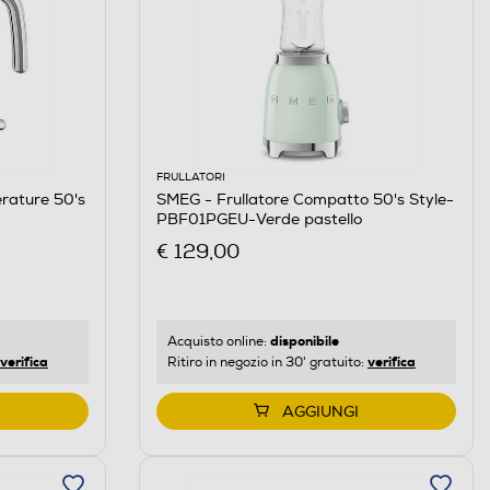
FRULLATORI
erature 50's
SMEG - Frullatore Compatto 50's Style-
PBF01PGEU-Verde pastello
€ 129,00
disponibile
Acquisto online:
verifica
verifica
Ritiro in negozio in 30' gratuito:
AGGIUNGI