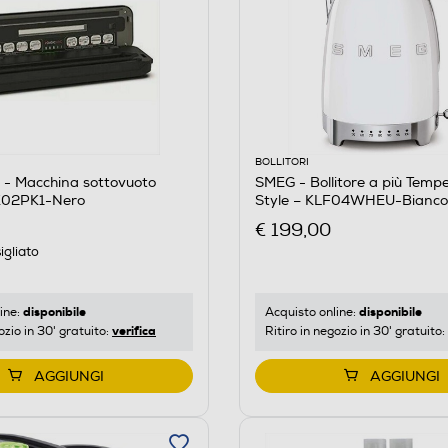
BOLLITORI
- Macchina sottovuoto
SMEG - Bollitore a più Temp
K02PK1-Nero
Style – KLF04WHEU-Bianco
€ 199,00
igliato
disponibile
disponibile
ine:
Acquisto online:
verifica
ozio in 30' gratuito:
Ritiro in negozio in 30' gratuito:
AGGIUNGI
AGGIUNGI