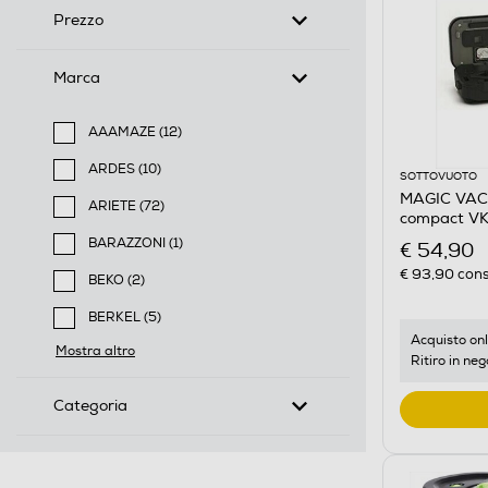
Prezzo
Marca
AAAMAZE (12)
Filtra per Marca: AAAMAZE
ARDES (10)
SOTTOVUOTO
Filtra per Marca: ARDES
MAGIC VAC 
ARIETE (72)
compact V
Filtra per Marca: ARIETE
BARAZZONI (1)
€ 54,90
Filtra per Marca: BARAZZONI
€ 93,90
cons
BEKO (2)
Filtra per Marca: BEKO
BERKEL (5)
Filtra per Marca: BERKEL
Acquisto onl
Mostra altro
Ritiro in neg
Categoria