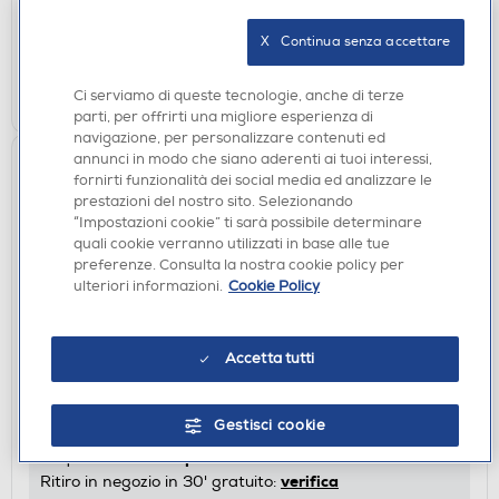
disponibile
Acquisto online:
verifica
Ritiro in negozio in 30' gratuito:
X   Continua senza accettare
AGGIUNGI
Ci serviamo di queste tecnologie, anche di terze
parti, per offrirti una migliore esperienza di
navigazione, per personalizzare contenuti ed
annunci in modo che siano aderenti ai tuoi interessi,
fornirti funzionalità dei social media ed analizzare le
prestazioni del nostro sito. Selezionando
“Impostazioni cookie” ti sarà possibile determinare
quali cookie verranno utilizzati in base alle tue
preferenze. Consulta la nostra cookie policy per
ulteriori informazioni.
Cookie Policy
SPREMIAGRUMI
Accetta tutti
SMEG - Spremiagrumi CJF11BLEU-Nero
€ 179,00
Gestisci cookie
disponibile
Acquisto online:
verifica
Ritiro in negozio in 30' gratuito: