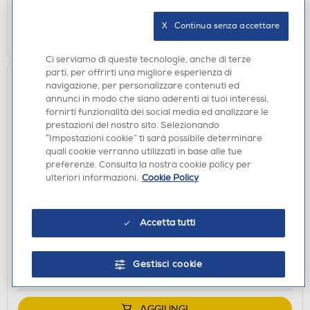
verifica
Ritiro in negozio in 30' gratuito:
X   Continua senza accettare
AGGIUNGI
Ci serviamo di queste tecnologie, anche di terze
parti, per offrirti una migliore esperienza di
navigazione, per personalizzare contenuti ed
annunci in modo che siano aderenti ai tuoi interessi,
fornirti funzionalità dei social media ed analizzare le
prestazioni del nostro sito. Selezionando
“Impostazioni cookie” ti sarà possibile determinare
quali cookie verranno utilizzati in base alle tue
preferenze. Consulta la nostra cookie policy per
ulteriori informazioni.
Cookie Policy
ACCESSORI CUCINA
MACOM - 952-silver e nero
Accetta tutti
€ 39,90
disponibile
Acquisto online:
Gestisci cookie
verifica
Ritiro in negozio in 30' gratuito:
AGGIUNGI