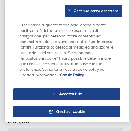
€ 149,00
X   Continua senza accettare
disponibile
Acquisto online:
verifica
Ritiro in negozio in 30' gratuito:
Ci serviamo di queste tecnologie, anche di terze
parti, per offrirti una migliore esperienza di
navigazione, per personalizzare contenuti ed
AGGIUNGI
annunci in modo che siano aderenti ai tuoi interessi,
fornirti funzionalità dei social media ed analizzare le
prestazioni del nostro sito. Selezionando
“Impostazioni cookie” ti sarà possibile determinare
quali cookie verranno utilizzati in base alle tue
preferenze. Consulta la nostra cookie policy per
ulteriori informazioni.
Cookie Policy
Accetta tutti
ACCESSORI CUCINA
HAIER - Set di strumenti da vino HAWBKIT05
Gestisci cookie
€ 34,90