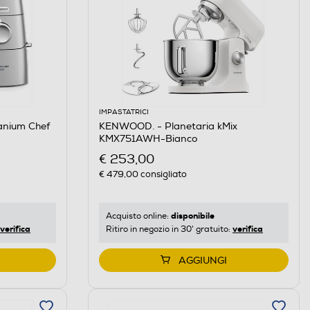
IMPASTATRICI
anium Chef
KENWOOD. - Planetaria kMix
KMX751AWH-Bianco
€ 253,00
€ 479,00
consigliato
disponibile
Acquisto online:
verifica
verifica
Ritiro in negozio in 30' gratuito:
AGGIUNGI