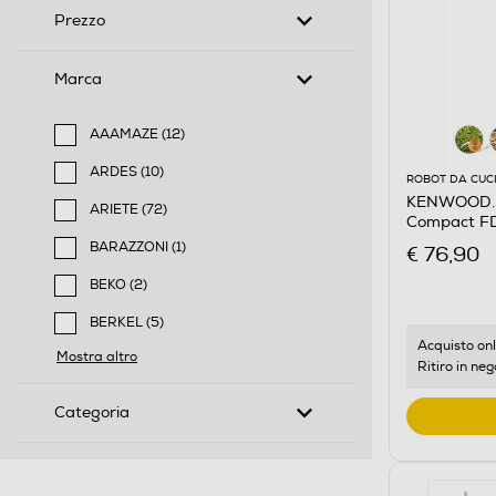
Prezzo
Marca
AAAMAZE (12)
Filtra per Marca: AAAMAZE
ARDES (10)
ROBOT DA CUC
Filtra per Marca: ARDES
KENWOOD. -
ARIETE (72)
Compact FD
Filtra per Marca: ARIETE
BARAZZONI (1)
€ 76,90
Filtra per Marca: BARAZZONI
BEKO (2)
Filtra per Marca: BEKO
BERKEL (5)
Filtra per Marca: BERKEL
Acquisto onl
Mostra altro
Ritiro in neg
Categoria