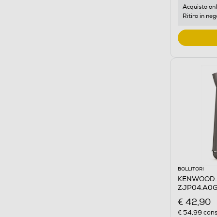
Acquisto onl
Ritiro in neg
BOLLITORI
KENWOOD. 
ZJP04.A0GY
€ 42,90
€ 54,99
cons