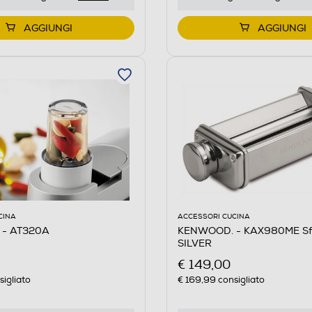
AGGIUNGI
AGGIUNGI
CINA
ACCESSORI CUCINA
- AT320A
KENWOOD. - KAX980ME Sfog
SILVER
€ 149,00
igliato
€ 169,99
consigliato