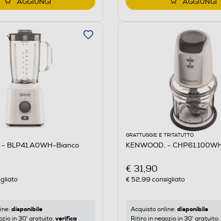
AGGIUNGI
AGGIUNGI
GRATTUGGIE E TRITATUTTO
- BLP41.A0WH-Bianco
KENWOOD. - CHP61.100WH
€ 31,90
gliato
€ 52,99
consigliato
disponibile
disponibile
ine:
Acquisto online:
verifica
ozio in 30' gratuito:
Ritiro in negozio in 30' gratuito: