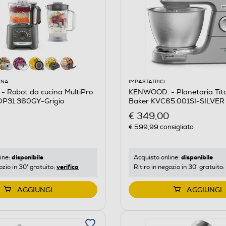
INA
IMPASTATRICI
 Robot da cucina MultiPro
KENWOOD. - Planetaria Tit
P31.360GY-Grigio
Baker KVC65.001SI-SILVER
€ 349,00
€ 599,99
consigliato
disponibile
disponibile
ine:
Acquisto online:
verifica
ozio in 30' gratuito:
Ritiro in negozio in 30' gratuito:
AGGIUNGI
AGGIUNGI