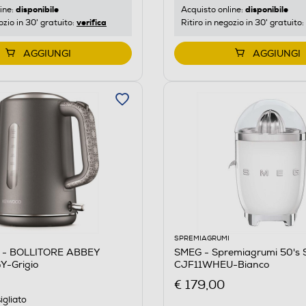
disponibile
disponibile
ine:
Acquisto online:
verifica
ozio in 30' gratuito:
Ritiro in negozio in 30' gratuito:
AGGIUNGI
AGGIUNGI
SPREMIAGRUMI
- BOLLITORE ABBEY
SMEG - Spremiagrumi 50's S
-Grigio
CJF11WHEU-Bianco
€ 179,00
igliato