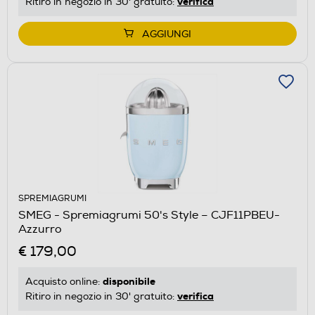
verifica
Ritiro in negozio in 30' gratuito:
AGGIUNGI
SPREMIAGRUMI
SMEG - Spremiagrumi 50's Style – CJF11PBEU-
Azzurro
€ 179,00
disponibile
Acquisto online:
verifica
Ritiro in negozio in 30' gratuito: