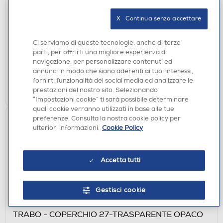
SMEG - Frullatore Compatto 50's Style-
PBF01BLEU-Nero
X   Continua senza accettare
€ 129,00
Ci serviamo di queste tecnologie, anche di terze
disponibile
parti, per offrirti una migliore esperienza di
Acquisto online:
navigazione, per personalizzare contenuti ed
verifica
Ritiro in negozio in 30' gratuito:
annunci in modo che siano aderenti ai tuoi interessi,
fornirti funzionalità dei social media ed analizzare le
AGGIUNGI
prestazioni del nostro sito. Selezionando
“Impostazioni cookie” ti sarà possibile determinare
quali cookie verranno utilizzati in base alle tue
preferenze. Consulta la nostra cookie policy per
ulteriori informazioni.
Cookie Policy
Accetta tutti
Gestisci cookie
ACCESSORI CUCINA
TRABO - COPERCHIO 27-TRASPARENTE OPACO