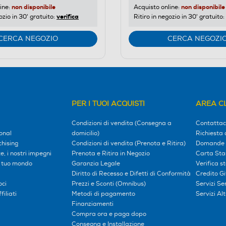
non disponibile
non disponibile
ine:
Acquisto online:
verifica
ozio in 30' gratuito:
Ritiro in negozio in 30' gratuito:
CERCA NEGOZIO
CERCA NEGOZI
PER I TUOI ACQUISTI
AREA CL
Condizioni di vendita (Consegna a
Contattac
onal
domicilio)
Richiesta 
hising
Condizioni di vendita (Prenota e Ritira)
Domande 
, i nostri impegni
Prenota e Ritira in Negozio
Carta Sta
l tuo mondo
Garanzia Legale
Verifica s
Diritto di Recesso e Difetti di Conformità
Credito G
oci
Prezzi e Sconti (Omnibus)
Servizi S
iliati
Metodi di pagamento
Servizi Alt
Finanziamenti
Compra ora e paga dopo
Consegna e Installazione