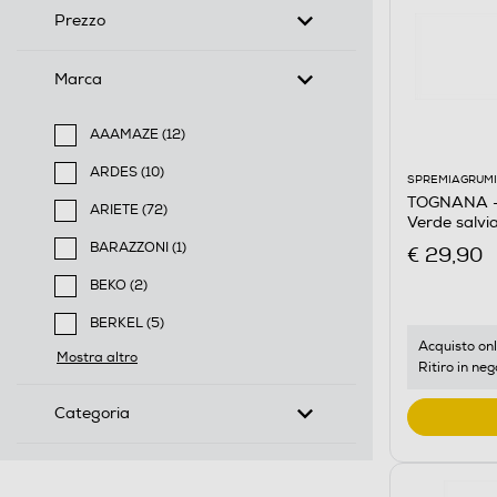
Prezzo
Marca
AAAMAZE (12)
Filtra per Marca: AAAMAZE
ARDES (10)
SPREMIAGRUMI
Filtra per Marca: ARDES
TOGNANA - 
ARIETE (72)
Verde salvi
Filtra per Marca: ARIETE
BARAZZONI (1)
€ 29,90
Filtra per Marca: BARAZZONI
BEKO (2)
Filtra per Marca: BEKO
BERKEL (5)
Filtra per Marca: BERKEL
Acquisto onl
Mostra altro
Ritiro in neg
Categoria