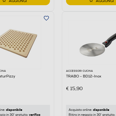
AGGIUNGI
AGGIUNGI
CINA
ACCESSORI CUCINA
turPizzy
TRABO - BD12-Inox
€ 15,90
disponibile
disponibile
ine:
Acquisto online:
verifica
ozio in 30' gratuito:
Ritiro in negozio in 30' gratuito: