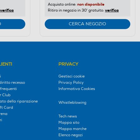
non disponibile
Acquisto online:
verifica
verifica
Ritiro in negozio in 30' gratuito:
O
CERCA NEGOZIO
IENTI
PRIVACY
i
Gestisci cookie
diritto recesso
Privacy Policy
frequenti
Informativa Cookies
r Club
tato della riparazione
Whistleblowing
ift Card
erena
Tech news
ri
Mappa sito
Mappa marche
Elenco negozi