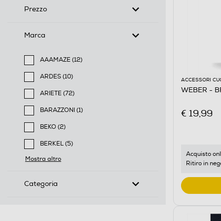
Prezzo
Marca
AAAMAZE (12)
Filtra per Marca: AAAMAZE
ARDES (10)
ACCESSORI CU
Filtra per Marca: ARDES
WEBER - B
ARIETE (72)
Filtra per Marca: ARIETE
BARAZZONI (1)
€ 19,99
Filtra per Marca: BARAZZONI
BEKO (2)
Filtra per Marca: BEKO
BERKEL (5)
Filtra per Marca: BERKEL
Acquisto onl
Mostra altro
Ritiro in neg
Categoria