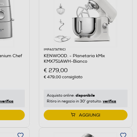
IMPASTATRICI
anium Chef
KENWOOD. - Planetaria kMix
KMX751AWH-Bianco
€ 279,00
€ 479,00
consigliato
disponibile
Acquisto online:
verifica
verifica
Ritiro in negozio in 30' gratuito:
AGGIUNGI