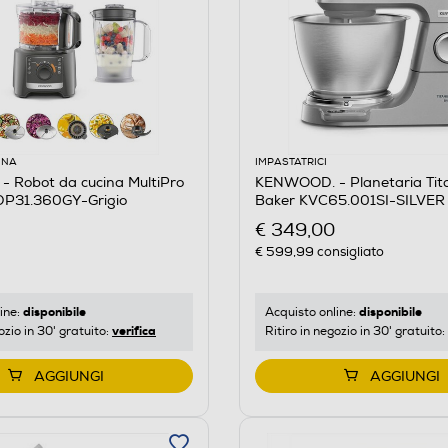
INA
IMPASTATRICI
 Robot da cucina MultiPro
KENWOOD. - Planetaria Tit
P31.360GY-Grigio
Baker KVC65.001SI-SILVER
€ 349,00
€ 599,99
consigliato
disponibile
disponibile
ine:
Acquisto online:
verifica
ozio in 30' gratuito:
Ritiro in negozio in 30' gratuito:
AGGIUNGI
AGGIUNGI