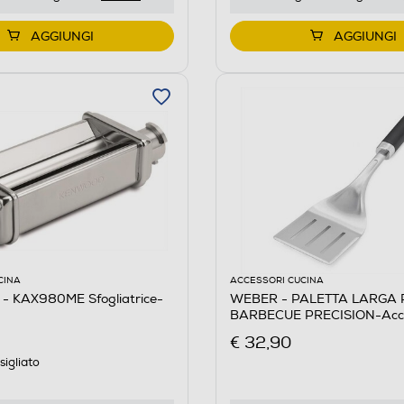
AGGIUNGI
AGGIUNGI
CINA
ACCESSORI CUCINA
 KAX980ME Sfogliatrice-
WEBER - PALETTA LARGA PER
BARBECUE PRECISION-Acci
€ 32,90
igliato