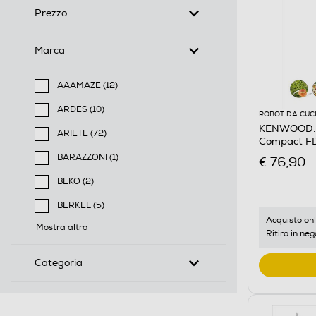
Prezzo
Marca
AAAMAZE (12)
Filtra per Marca: AAAMAZE
ARDES (10)
ROBOT DA CUC
Filtra per Marca: ARDES
KENWOOD. -
ARIETE (72)
Compact FD
Filtra per Marca: ARIETE
BARAZZONI (1)
€ 76,90
Filtra per Marca: BARAZZONI
BEKO (2)
Filtra per Marca: BEKO
BERKEL (5)
Filtra per Marca: BERKEL
Acquisto onl
Mostra altro
Ritiro in neg
Categoria