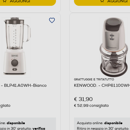
AGGIUNGI
AGGIUNGI
GRATTUGGIE E TRITATUTTO
- BLP41.A0WH-Bianco
KENWOOD. - CHP61.100WH
€ 31,90
gliato
€ 52,99
consigliato
disponibile
disponibile
ine:
Acquisto online:
verifica
ozio in 30' gratuito:
Ritiro in negozio in 30' gratuito: