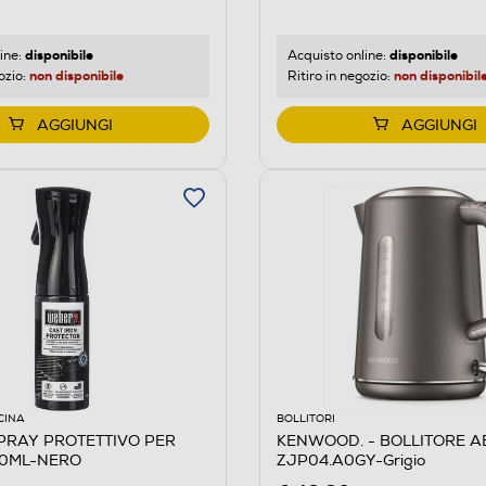
disponibile
disponibile
ine:
Acquisto online:
non disponibile
non disponibil
ozio:
Ritiro in negozio:
AGGIUNGI
AGGIUNGI
CINA
BOLLITORI
PRAY PROTETTIVO PER
KENWOOD. - BOLLITORE A
00ML-NERO
ZJP04.A0GY-Grigio