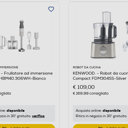
 IMMERSIONE
ROBOT DA CUCINA
 Frullatore ad immersione
KENWOOD. - Robot da cucin
L HBM40.306WH-Bianco
Compact FDM304SS-Silver
€ 109,00
igliato
€ 169,99
consigliato
disponibile
disponibile
ine:
Acquisto online:
verifica
ozio in 30' gratuito:
Ritiro in negozio in 30' gratuito: