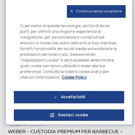
WEBER - GUSCIO PROTETTIVO PER WEBER
TRAVELER-nero
X   Continua senza accettare
€ 57,49
Ci serviamo di queste tecnologie, anche di terze
parti, per offrirti una migliore esperienza di
disponibile
Acquisto online:
navigazione, per personalizzare contenuti ed
non disponibile
Ritiro in negozio:
annunci in modo che siano aderenti ai tuoi interessi,
fornirti funzionalità dei social media ed analizzare le
AGGIUNGI
prestazioni del nostro sito. Selezionando
“Impostazioni cookie” ti sarà possibile determinare
quali cookie verranno utilizzati in base alle tue
preferenze. Consulta la nostra cookie policy per
ulteriori informazioni.
Cookie Policy
Accetta tutti
Gestisci cookie
ACCESSORI CUCINA
WEBER - CUSTODIA PREMIUM PER BARBECUE –