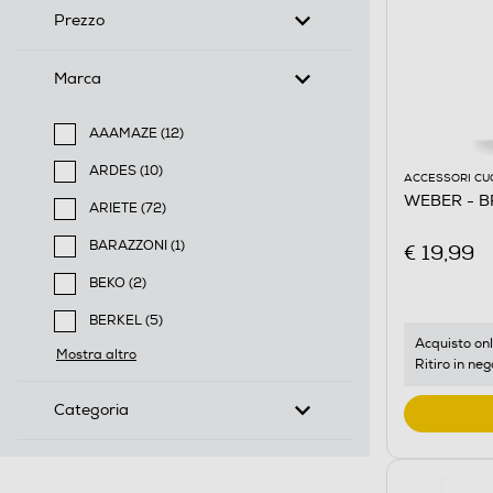
Prezzo
Marca
AAAMAZE (12)
Filtra per Marca: AAAMAZE
ARDES (10)
ACCESSORI CU
Filtra per Marca: ARDES
WEBER - B
ARIETE (72)
Filtra per Marca: ARIETE
BARAZZONI (1)
€ 19,99
Filtra per Marca: BARAZZONI
BEKO (2)
Filtra per Marca: BEKO
BERKEL (5)
Filtra per Marca: BERKEL
Acquisto onl
Mostra altro
Ritiro in neg
Categoria