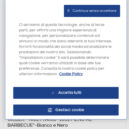
SUPPORTO-Nero
X   Continua senza accettare
€ 65,90
Ci serviamo di queste tecnologie, anche di terze
disponibile
Acquisto online:
parti, per offrirti una migliore esperienza di
non disponibile
Ritiro in negozio:
navigazione, per personalizzare contenuti ed
annunci in modo che siano aderenti ai tuoi interessi,
AGGIUNGI
fornirti funzionalità dei social media ed analizzare le
prestazioni del nostro sito. Selezionando
“Impostazioni cookie” ti sarà possibile determinare
quali cookie verranno utilizzati in base alle tue
preferenze. Consulta la nostra cookie policy per
ulteriori informazioni.
Cookie Policy
Accetta tutti
Gestisci cookie
ACCESSORI CUCINA
WEBER - RICETTARIO "1001 MENÙ AL
BARBECUE"-Bianco e Nero