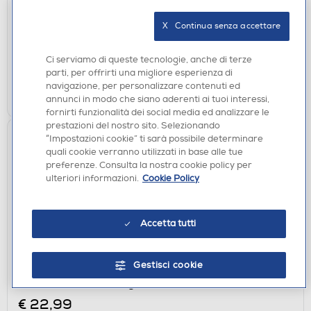
€ 49,90
X   Continua senza accettare
disponibile
Acquisto online:
verifica
Ritiro in negozio in 30' gratuito:
Ci serviamo di queste tecnologie, anche di terze
parti, per offrirti una migliore esperienza di
navigazione, per personalizzare contenuti ed
AGGIUNGI
annunci in modo che siano aderenti ai tuoi interessi,
fornirti funzionalità dei social media ed analizzare le
prestazioni del nostro sito. Selezionando
“Impostazioni cookie” ti sarà possibile determinare
quali cookie verranno utilizzati in base alle tue
preferenze. Consulta la nostra cookie policy per
ulteriori informazioni.
Cookie Policy
Accetta tutti
ACCESSORI CUCINA
Gestisci cookie
WEBER - PANETTO DA AFFUMICATURA IN
CEDRO-PICCOLO-legno
€ 22,99