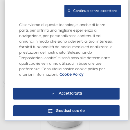
X   Continua senza accettare
Ci serviamo di queste tecnologie, anche di terze
ACCESSORI CUCINA
parti, per offrirti una migliore esperienza di
LAICA - AJB011 - Cartuccia per filtraggio rapido
navigazione, per personalizzare contenuti ed
annunci in modo che siano aderenti ai tuoi interessi,
DISPONIBILE SOLO IN NEGOZIO
fornirti funzionalità dei social media ed analizzare le
prestazioni del nostro sito. Selezionando
non disponibile
Acquisto online:
“Impostazioni cookie” ti sarà possibile determinare
verifica
Ritiro in negozio in 30' gratuito:
quali cookie verranno utilizzati in base alle tue
preferenze. Consulta la nostra cookie policy per
CERCA NEGOZIO
ulteriori informazioni.
Cookie Policy
Accetta tutti
Gestisci cookie