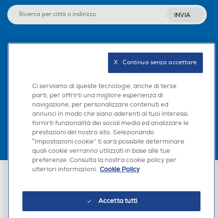
INVIA
Seguici sui social
X   Continua senza accettare
Ci serviamo di queste tecnologie, anche di terze
parti, per offrirti una migliore esperienza di
Scarica la nostra app
navigazione, per personalizzare contenuti ed
annunci in modo che siano aderenti ai tuoi interessi,
fornirti funzionalità dei social media ed analizzare le
prestazioni del nostro sito. Selezionando
“Impostazioni cookie” ti sarà possibile determinare
quali cookie verranno utilizzati in base alle tue
preferenze. Consulta la nostra cookie policy per
ulteriori informazioni.
Cookie Policy
Euronics Italia SpA. Sede legale Via Montefeltro, 6/a 20156 Milano
Partita Iva, Codice Fiscale e iscrizione CCIAA Milano Monza Brianza Lodi
n. 13337170156. Codice intermediario SDI: HHBD9AK. Vendite soggette
agli Artt. 45 e ss del Codice del Consumo in tema di Diritti dei
Accetta tutti
Consumatori.