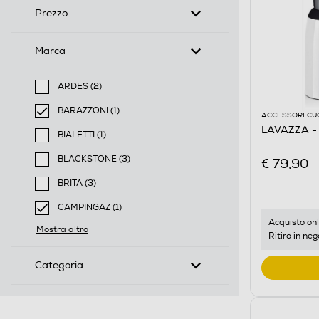
Prezzo
Marca
ARDES (2)
Filtra per Marca: ARDES
BARAZZONI (1)
ACCESSORI CU
selected Filtro applicato per Marca: BARAZZONI
LAVAZZA - 
BIALETTI (1)
Filtra per Marca: BIALETTI
BLACKSTONE (3)
€ 79,90
Filtra per Marca: BLACKSTONE
BRITA (3)
Filtra per Marca: BRITA
CAMPINGAZ (1)
selected Filtro applicato per Marca: CAMPINGAZ
Acquisto onl
Mostra altro
Ritiro in neg
Categoria