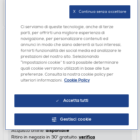
verifica
Ritiro in negozio in 30' gratuito:
X   Continua senza accettare
AGGIUNGI
Ci serviamo di queste tecnologie, anche di terze
parti, per offrirti una migliore esperienza di
navigazione, per personalizzare contenuti ed
annunci in modo che siano aderenti ai tuoi interessi,
fornirti funzionalità dei social media ed analizzare le
prestazioni del nostro sito. Selezionando
“Impostazioni cookie” ti sarà possibile determinare
quali cookie verranno utilizzati in base alle tue
preferenze. Consulta la nostra cookie policy per
ulteriori informazioni.
Cookie Policy
ACCESSORI CUCINA
PHILIPS - ACC. 2IN1 COTTURA VAPORE
Accetta tutti
HD9960/00 - AIRFRYER 8.3L
€ 41,90
€ 47,99
consigliato
Gestisci cookie
disponibile
Acquisto online:
verifica
Ritiro in negozio in 30' gratuito: