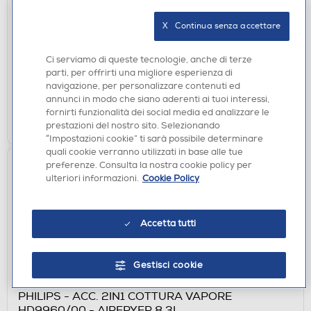
ACCESSORI CUCINA
PANASONIC - LIBRO BERIA
X   Continua senza accettare
€ 15,90
Ci serviamo di queste tecnologie, anche di terze
disponibile
Acquisto online:
parti, per offrirti una migliore esperienza di
verifica
Ritiro in negozio in 30' gratuito:
navigazione, per personalizzare contenuti ed
annunci in modo che siano aderenti ai tuoi interessi,
fornirti funzionalità dei social media ed analizzare le
AGGIUNGI
prestazioni del nostro sito. Selezionando
“Impostazioni cookie” ti sarà possibile determinare
quali cookie verranno utilizzati in base alle tue
preferenze. Consulta la nostra cookie policy per
ulteriori informazioni.
Cookie Policy
Accetta tutti
Gestisci cookie
ACCESSORI CUCINA
PHILIPS - ACC. 2IN1 COTTURA VAPORE
HD9960/00 - AIRFRYER 8.3L