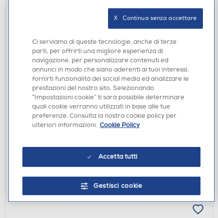
X   Continua senza accettare
Ci serviamo di queste tecnologie, anche di terze
parti, per offrirti una migliore esperienza di
navigazione, per personalizzare contenuti ed
annunci in modo che siano aderenti ai tuoi interessi,
fornirti funzionalità dei social media ed analizzare le
prestazioni del nostro sito. Selezionando
ACCESSORI CUCINA
“Impostazioni cookie” ti sarà possibile determinare
quali cookie verranno utilizzati in base alle tue
SMEG - DCGC01
preferenze. Consulta la nostra cookie policy per
€ 29,00
ulteriori informazioni.
Cookie Policy
non disponibile
Acquisto online:
non disponibile
Ritiro in negozio:
Accetta tutti
VISUALIZZA
Gestisci cookie