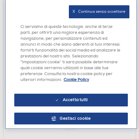
X   Continua senza accettare
ACCESSORI CUCINA
SMEG - SMFB01 (Frusta piatta per impastatrice)-
INOX
Ci serviamo di queste tecnologie, anche di terze
parti, per offrirti una migliore esperienza di
€ 29,00
navigazione, per personalizzare contenuti ed
annunci in modo che siano aderenti ai tuoi interessi,
non disponibile
Acquisto online:
fornirti funzionalità dei social media ed analizzare le
non disponibile
prestazioni del nostro sito. Selezionando
Ritiro in negozio:
“Impostazioni cookie” ti sarà possibile determinare
quali cookie verranno utilizzati in base alle tue
VISUALIZZA
preferenze. Consulta la nostra cookie policy per
ulteriori informazioni.
Cookie Policy
Accetta tutti
Gestisci cookie