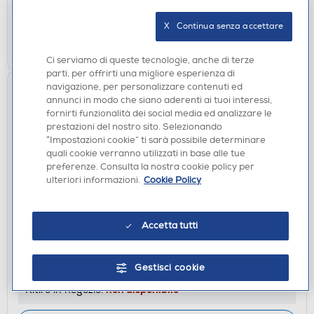
verifica
Ritiro in negozio in 30' gratuito:
X   Continua senza accettare
CERCA NEGOZIO
Ci serviamo di queste tecnologie, anche di terze
parti, per offrirti una migliore esperienza di
navigazione, per personalizzare contenuti ed
annunci in modo che siano aderenti ai tuoi interessi,
fornirti funzionalità dei social media ed analizzare le
prestazioni del nostro sito. Selezionando
“Impostazioni cookie” ti sarà possibile determinare
quali cookie verranno utilizzati in base alle tue
preferenze. Consulta la nostra cookie policy per
ulteriori informazioni.
Cookie Policy
ACCESSORI CUCINA
SMEG - DCGC01
Accetta tutti
€ 29,00
Gestisci cookie
non disponibile
Acquisto online:
non disponibile
Ritiro in negozio: