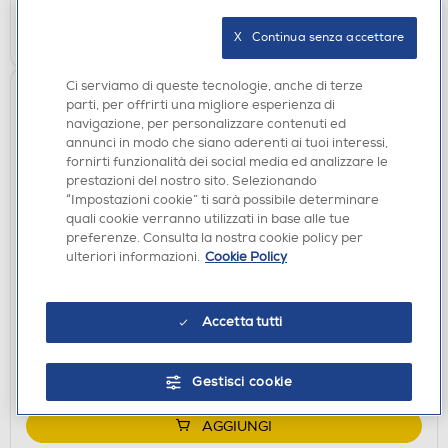
AGGIUNGI
X   Continua senza accettare
Ci serviamo di queste tecnologie, anche di terze
parti, per offrirti una migliore esperienza di
navigazione, per personalizzare contenuti ed
annunci in modo che siano aderenti ai tuoi interessi,
fornirti funzionalità dei social media ed analizzare le
prestazioni del nostro sito. Selezionando
“Impostazioni cookie” ti sarà possibile determinare
quali cookie verranno utilizzati in base alle tue
preferenze. Consulta la nostra cookie policy per
ulteriori informazioni.
Cookie Policy
ACCESSORI CUCINA
ELETTROCASA - AS9
€ 6,90
Accetta tutti
disponibile
Acquisto online:
verifica
Ritiro in negozio in 30' gratuito:
Gestisci cookie
AGGIUNGI