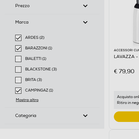
Prezzo
Marca
ARDES (2)
selected Filtro applicato per Marca: ARDES
BARAZZONI (1)
ACCESSORI CU
selected Filtro applicato per Marca: BARAZZONI
LAVAZZA - 
BIALETTI (1)
Filtra per Marca: BIALETTI
BLACKSTONE (3)
€ 79,90
Filtra per Marca: BLACKSTONE
BRITA (3)
Filtra per Marca: BRITA
CAMPINGAZ (1)
selected Filtro applicato per Marca: CAMPINGAZ
Acquisto onl
Mostra altro
Ritiro in neg
Categoria