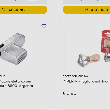
AGGIUNGI
AGGIUNGI
CINA
ACCESSORI CUCINA
otore elettrico per
IMPERIA - Tagliaravioli Tria
asta 3600-Argento
€ 6,90