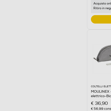
Acquisto onl
Ritiro in neg
COLTELLI ELETT
MOULINEX -
elettrico-Bi
€ 36,90
€ 56,99
cons