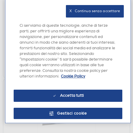
X   Continua senza accettare
ACCESSORI CUCINA
PURO - BOTTIGLIA TERMICA ICON ROSA CHIARO
Ci serviamo di queste tecnologie, anche di terze
500ML-Rosa chiaro
parti, per offrirti una migliore esperienza di
DISPONIBILE SOLO IN NEGOZIO
navigazione, per personalizzare contenuti ed
annunci in modo che siano aderenti ai tuoi interessi,
non disponibile
Acquisto online:
fornirti funzionalità dei social media ed analizzare le
verifica
Ritiro in negozio in 30' gratuito:
prestazioni del nostro sito. Selezionando
“Impostazioni cookie” ti sarà possibile determinare
quali cookie verranno utilizzati in base alle tue
CERCA NEGOZIO
preferenze. Consulta la nostra cookie policy per
ulteriori informazioni.
Cookie Policy
Accetta tutti
Gestisci cookie