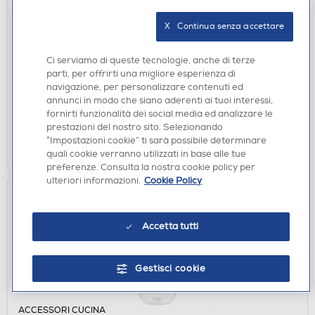
X   Continua senza accettare
ACCESSORI CUCINA
PURO - WB500DW1LBLUE-Turchese
Ci serviamo di queste tecnologie, anche di terze
DISPONIBILE SOLO IN NEGOZIO
parti, per offrirti una migliore esperienza di
navigazione, per personalizzare contenuti ed
non disponibile
Acquisto online:
annunci in modo che siano aderenti ai tuoi interessi,
verifica
fornirti funzionalità dei social media ed analizzare le
Ritiro in negozio in 30' gratuito:
prestazioni del nostro sito. Selezionando
“Impostazioni cookie” ti sarà possibile determinare
CERCA NEGOZIO
quali cookie verranno utilizzati in base alle tue
preferenze. Consulta la nostra cookie policy per
ulteriori informazioni.
Cookie Policy
Accetta tutti
Gestisci cookie
ACCESSORI CUCINA