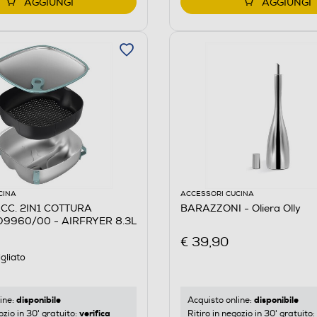
AGGIUNGI
AGGIUNGI
CINA
ACCESSORI CUCINA
ACC. 2IN1 COTTURA
BARAZZONI - Oliera Olly
9960/00 - AIRFRYER 8.3L
€ 39,90
gliato
disponibile
disponibile
ine:
Acquisto online:
verifica
ozio in 30' gratuito:
Ritiro in negozio in 30' gratuito: