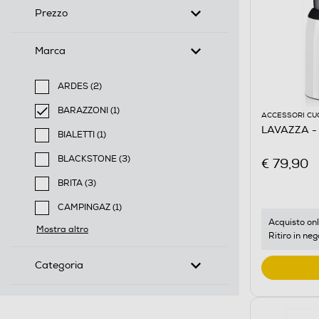
Prezzo
Marca
ARDES (2)
Filtra per Marca: ARDES
BARAZZONI (1)
ACCESSORI CU
selected Filtro applicato per Marca: BARAZZONI
LAVAZZA - 
BIALETTI (1)
Filtra per Marca: BIALETTI
BLACKSTONE (3)
€ 79,90
Filtra per Marca: BLACKSTONE
BRITA (3)
Filtra per Marca: BRITA
CAMPINGAZ (1)
Filtra per Marca: CAMPINGAZ
Acquisto onl
Mostra altro
Ritiro in neg
Categoria