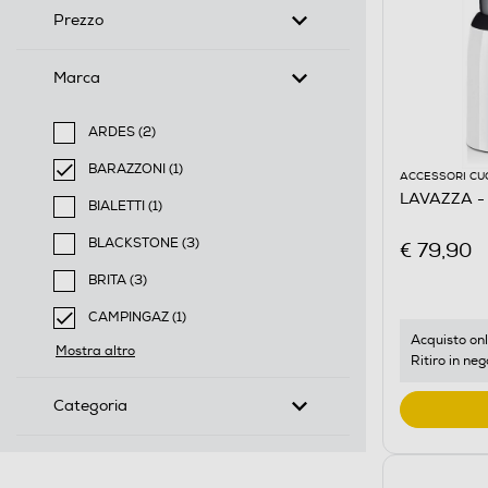
Prezzo
Marca
ARDES (2)
Filtra per Marca: ARDES
BARAZZONI (1)
ACCESSORI CU
selected Filtro applicato per Marca: BARAZZONI
LAVAZZA - 
BIALETTI (1)
Filtra per Marca: BIALETTI
BLACKSTONE (3)
€ 79,90
Filtra per Marca: BLACKSTONE
BRITA (3)
Filtra per Marca: BRITA
CAMPINGAZ (1)
selected Filtro applicato per Marca: CAMPINGAZ
Acquisto onl
Mostra altro
Ritiro in neg
Categoria