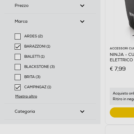
Prezzo
Marca
ARDES (2)
Filtra per Marca: ARDES
BARAZZONI (1)
ACCESSORI CU
selected Filtro applicato per Marca: BARAZZONI
NINJA - C
BIALETTI (1)
ELETTRICO
Filtra per Marca: BIALETTI
BLACKSTONE (3)
€ 7,99
Filtra per Marca: BLACKSTONE
BRITA (3)
Filtra per Marca: BRITA
CAMPINGAZ (1)
selected Filtro applicato per Marca: CAMPINGAZ
Acquisto onl
Mostra altro
Ritiro in neg
Categoria