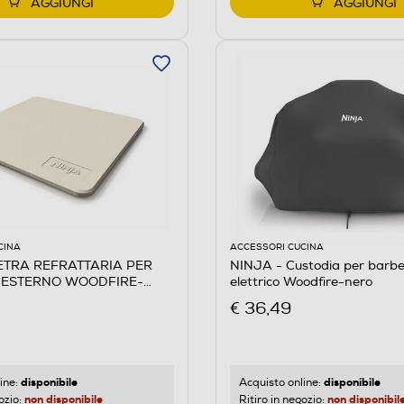
AGGIUNGI
AGGIUNGI
CINA
ACCESSORI CUCINA
IETRA REFRATTARIA PER
NINJA - Custodia per barb
 ESTERNO WOODFIRE-
elettrico Woodfire-nero
€ 36,49
disponibile
disponibile
ine:
Acquisto online:
non disponibile
non disponibil
ozio:
Ritiro in negozio: