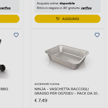
disponibile
Acquisto online:
verifica
verifica
Ritiro in negozio in 30' gratuito:
AGGIUNGI
ACCESSORI CUCINA
e BBQ
NINJA - VASCHETTA RACCOGLI
GRASSO PER OG701EU - PACK DA 10-
Alluminio
€ 7,49