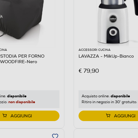
CINA
ACCESSORI CUCINA
USTODIA PER FORNO
LAVAZZA - MilkUp-Bianco
 WOODFIRE-Nero
€ 79,90
disponibile
disponibile
ine:
Acquisto online:
non disponibile
ozio:
Ritiro in negozio in 30' gratuito:
AGGIUNGI
AGGIUNGI