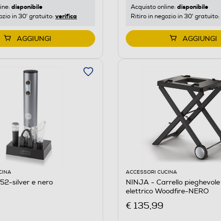
disponibile
disponibile
ine:
Acquisto online:
verifica
ozio in 30' gratuito:
Ritiro in negozio in 30' gratuito:
AGGIUNGI
AGGIUNGI
CINA
ACCESSORI CUCINA
2-silver e nero
NINJA - Carrello pieghevol
elettrico Woodfire-NERO
€ 135,99