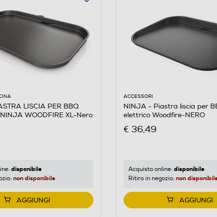
CINA
ACCESSORI
ASTRA LISCIA PER BBQ
NINJA - Piastra liscia per 
 NINJA WOODFIRE XL-Nero
elettrico Woodfire-NERO
€ 36,49
disponibile
disponibile
ine:
Acquisto online:
non disponibile
non disponibil
ozio:
Ritiro in negozio:
AGGIUNGI
AGGIUNGI