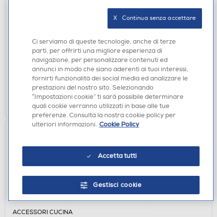
X   Continua senza accettare
ACCESSORI CUCINA
SMEG - SMFB02-acciaio
Ci serviamo di queste tecnologie, anche di terze
€ 59,00
parti, per offrirti una migliore esperienza di
navigazione, per personalizzare contenuti ed
non disponibile
Acquisto online:
annunci in modo che siano aderenti ai tuoi interessi,
non disponibile
Ritiro in negozio:
fornirti funzionalità dei social media ed analizzare le
prestazioni del nostro sito. Selezionando
“Impostazioni cookie” ti sarà possibile determinare
VISUALIZZA
quali cookie verranno utilizzati in base alle tue
preferenze. Consulta la nostra cookie policy per
ulteriori informazioni.
Cookie Policy
Accetta tutti
Gestisci cookie
ACCESSORI CUCINA